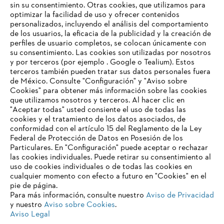
Mujeres en STIHL: Paula García-Gutiérrez
sin su consentimiento. Otras cookies, que utilizamos para
optimizar la facilidad de uso y ofrecer contenidos
personalizados, incluyendo el análisis del comportamiento
de los usuarios, la eficacia de la publicidad y la creación de
perfiles de usuario completos, se colocan únicamente con
Información para proveedores
su consentimiento. Las cookies son utilizadas por nosotros
Productos
y por terceros (por ejemplo . Google o Tealium). Estos
Contacto
terceros también pueden tratar sus datos personales fuera
Carrera profesional
Sistema de denuncia de irregularidades
de México. Consulte "Configuración" y "Aviso sobre
Cookies" para obtener más información sobre las cookies
que utilizamos nosotros y terceros. Al hacer clic en
"Aceptar todas" usted consiente el uso de todas las
cookies y el tratamiento de los datos asociados, de
conformidad con el artículo 15 del Reglamento de la Ley
Federal de Protección de Datos en Posesión de los
Particulares. En "Configuración" puede aceptar o rechazar
las cookies individuales. Puede retirar su consentimiento al
uso de cookies individuales o de todas las cookies en
cualquier momento con efecto a futuro en "Cookies" en el
pie de página.
Para más información, consulte nuestro
Aviso de Privacidad
y nuestro
Aviso sobre Cookies
.
Aviso Legal