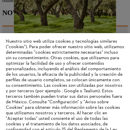
online.
NOVEDADES DEL MUNDO STIHL
Nuestro sitio web utiliza cookies y tecnologías similares
Información para proveedores
("cookies"). Para poder ofrecer nuestro sitio web, utilizamos
Productos
determinadas "cookies estrictamente necesarias" incluso
Contacto
Carrera profesional
sin su consentimiento. Otras cookies, que utilizamos para
Sistema de denuncia de irregularidades
optimizar la facilidad de uso y ofrecer contenidos
personalizados, incluyendo el análisis del comportamiento
de los usuarios, la eficacia de la publicidad y la creación de
perfiles de usuario completos, se colocan únicamente con
su consentimiento. Las cookies son utilizadas por nosotros
y por terceros (por ejemplo . Google o Tealium). Estos
terceros también pueden tratar sus datos personales fuera
de México. Consulte "Configuración" y "Aviso sobre
Cookies" para obtener más información sobre las cookies
que utilizamos nosotros y terceros. Al hacer clic en
"Aceptar todas" usted consiente el uso de todas las
cookies y el tratamiento de los datos asociados, de
conformidad con el artículo 15 del Reglamento de la Ley