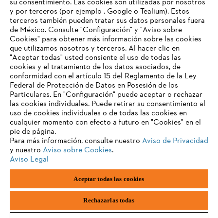
su consentimiento. Las cookies son utilizadas por nosotros
Productos
y por terceros (por ejemplo . Google o Tealium). Estos
Contacto
terceros también pueden tratar sus datos personales fuera
Carrera profesional
de México. Consulte "Configuración" y "Aviso sobre
Sistema de denuncia de irregularidades
Cookies" para obtener más información sobre las cookies
que utilizamos nosotros y terceros. Al hacer clic en
"Aceptar todas" usted consiente el uso de todas las
cookies y el tratamiento de los datos asociados, de
conformidad con el artículo 15 del Reglamento de la Ley
Federal de Protección de Datos en Posesión de los
Particulares. En "Configuración" puede aceptar o rechazar
las cookies individuales. Puede retirar su consentimiento al
uso de cookies individuales o de todas las cookies en
cualquier momento con efecto a futuro en "Cookies" en el
pie de página.
Para más información, consulte nuestro
Aviso de Privacidad
y nuestro
Aviso sobre Cookies
.
Aviso Legal
Pie de imprenta
Política de privacidad
Aceptar todas las cookies
Información sobre cookies
ANDREAS STIHL AG & Co. KG ©2023
Rechazarlas todas