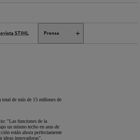
evista STIHL
Prensa
 total de más de 15 millones de
io: "Las funciones de la
bajo un mismo techo en aras de
cción están ahora perfectamente
n ideas innovadoras".