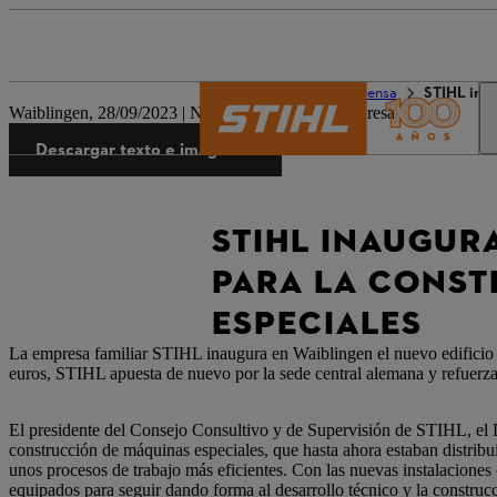
El mundo de STIHL
Prensa
STIHL inau
Waiblingen, 28/09/2023 | Nota de prensa de la empresa
Descargar texto e imágenes
STIHL INAUGUR
PARA LA CONST
ESPECIALES
La empresa familiar STIHL inaugura en Waiblingen el nuevo edificio p
euros, STIHL apuesta de nuevo por la sede central alemana y refuerza
El presidente del Consejo Consultivo y de Supervisión de STIHL, el Dr
construcción de máquinas especiales, que hasta ahora estaban distrib
unos procesos de trabajo más eficientes. Con las nuevas instalacione
equipados para seguir dando forma al desarrollo técnico y la constr