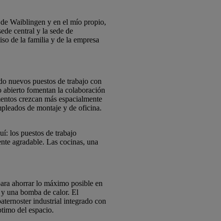
de Waiblingen y en el mío propio,
ede central y la sede de
so de la familia y de la empresa
do nuevos puestos de trabajo con
ño abierto fomentan la colaboración
amentos crezcan más espacialmente
mpleados de montaje y de oficina.
í: los puestos de trabajo
ente agradable. Las cocinas, una
 para ahorrar lo máximo posible en
e y una bomba de calor. El
aternoster industrial integrado con
ptimo del espacio.