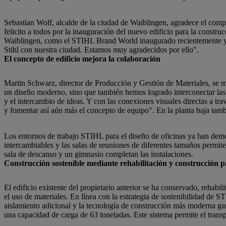
Sebastian Wolf, alcalde de la ciudad de Waiblingen, agradece el com
felicito a todos por la inauguración del nuevo edificio para la constru
Waiblingen, como el STIHL Brand World inaugurado recientemente y el 
Stihl con nuestra ciudad. Estamos muy agradecidos por ello".
El concepto de edificio mejora la colaboración
Martin Schwarz, director de Producción y Gestión de Materiales, se 
un diseño moderno, sino que también hemos logrado interconectar las dis
y el intercambio de ideas. Y con las conexiones visuales directas a t
y fomentar así aún más el concepto de equipo". En la planta baja tam
Los entornos de trabajo STIHL para el diseño de oficinas ya han demos
intercambiables y las salas de reuniones de diferentes tamaños permite
sala de descanso y un gimnasio completan las instalaciones.
Construcción sostenible mediante rehabilitación y construcción 
El edificio existente del propietario anterior se ha conservado, rehab
el uso de materiales. En línea con la estrategia de sostenibilidad de 
aislamiento adicional y la tecnología de construcción más moderna garan
una capacidad de carga de 63 toneladas. Este sistema permite el transp