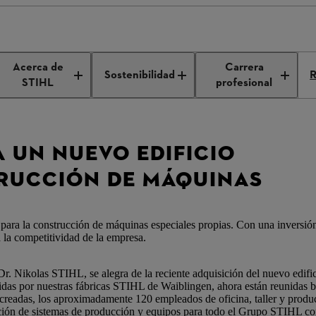
gura un nuevo edificio para la construcción de máquinas especiales
Acerca de
Carrera
Sostenibilidad
R
STIHL
profesional
A UN NUEVO EDIFICIO
RUCCIÓN DE MÁQUINAS
ara la construcción de máquinas especiales propias. Con una inversión
 la competitividad de la empresa.
. Nikolas STIHL, se alegra de la reciente adquisición del nuevo edific
uidas por nuestras fábricas STIHL de Waiblingen, ahora están reunidas 
s creadas, los aproximadamente 120 empleados de oficina, taller y produ
ucción de sistemas de producción y equipos para todo el Grupo STIHL co