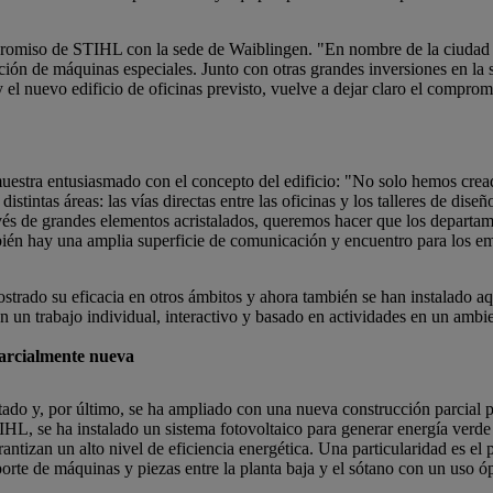
promiso de STIHL con la sede de Waiblingen. "En nombre de la ciudad 
cción de máquinas especiales. Junto con otras grandes inversiones en la s
nuevo edificio de oficinas previsto, vuelve a dejar claro el compromi
muestra entusiasmado con el concepto del edificio: "No solo hemos crea
tintas áreas: las vías directas entre las oficinas y los talleres de dise
ravés de grandes elementos acristalados, queremos hacer que los depart
bién hay una amplia superficie de comunicación y encuentro para los e
trado su eficacia en otros ámbitos y ahora también se han instalado aqu
n un trabajo individual, interactivo y basado en actividades en un ambi
parcialmente nueva
ilitado y, por último, se ha ampliado con una nueva construcción parcial
STIHL, se ha instalado un sistema fotovoltaico para generar energía verd
tizan un alto nivel de eficiencia energética. Una particularidad es el p
orte de máquinas y piezas entre la planta baja y el sótano con un uso ó