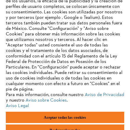
de los usuarios, la eficacia de la publicidad y la creación de
perfiles de usuario completos, se colocan únicamente con
Información para proveedores
su consentimiento. Las cookies son utilizadas por nosotros
Productos
y por terceros (por ejemplo . Google o Tealium). Estos
Contacto
terceros también pueden tratar sus datos personales fuera
Carrera profesional
de México. Consulte "Configuración" y "Aviso sobre
Sistema de denuncia de irregularidades
Cookies" para obtener más información sobre las cookies
que utilizamos nosotros y terceros. Al hacer clic en
"Aceptar todas" usted consiente el uso de todas las
cookies y el tratamiento de los datos asociados, de
conformidad con el artículo 15 del Reglamento de la Ley
Federal de Protección de Datos en Posesión de los
Particulares. En "Configuración" puede aceptar o rechazar
las cookies individuales. Puede retirar su consentimiento al
uso de cookies individuales o de todas las cookies en
cualquier momento con efecto a futuro en "Cookies" en el
pie de página.
Para más información, consulte nuestro
Aviso de Privacidad
y nuestro
Aviso sobre Cookies
.
Aviso Legal
Pie de imprenta
Política de privacidad
Aceptar todas las cookies
Información sobre cookies