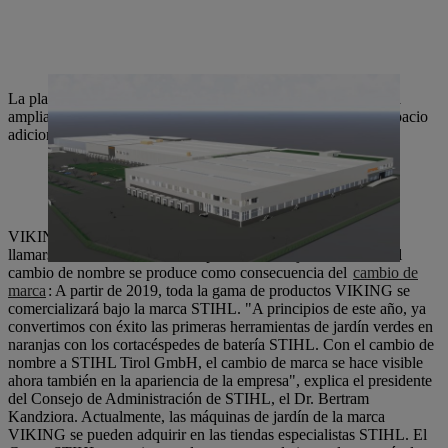
La planta de Langkampfen está construyendo actualmente una
ampliación que proporcionará 20.000 metros cuadrados de espacio
adicional. Su finalización está prevista para finales de 2018.
VIKING GmbH, con sede en Langkampfen, Austria, pasará a
llamarse STIHL Tirol GmbH a partir del 1 de julio de 2018. El
cambio de nombre se produce como consecuencia del
cambio de
marca
: A partir de 2019, toda la gama de productos VIKING se
comercializará bajo la marca STIHL. "A principios de este año, ya
convertimos con éxito las primeras herramientas de jardín verdes en
naranjas con los cortacéspedes de batería STIHL. Con el cambio de
nombre a STIHL Tirol GmbH, el cambio de marca se hace visible
ahora también en la apariencia de la empresa", explica el presidente
del Consejo de Administración de STIHL, el Dr. Bertram
Kandziora. Actualmente, las máquinas de jardín de la marca
VIKING se pueden adquirir en las tiendas especialistas STIHL. El