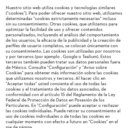
Nuestro sitio web utiliza cookies y tecnologías similares
("cookies"). Para poder ofrecer nuestro sitio web, utilizamos
determinadas "cookies estrictamente necesarias" incluso
STIHL en Austria
sin su consentimiento. Otras cookies, que utilizamos para
optimizar la facilidad de uso y ofrecer contenidos
personalizados, incluyendo el análisis del comportamiento
de los usuarios, la eficacia de la publicidad y la creación de
perfiles de usuario completos, se colocan únicamente con
Información para proveedores
su consentimiento. Las cookies son utilizadas por nosotros
Productos
y por terceros (por ejemplo . Google o Tealium). Estos
Contacto
terceros también pueden tratar sus datos personales fuera
Carrera profesional
de México. Consulte "Configuración" y "Aviso sobre
Sistema de denuncia de irregularidades
Cookies" para obtener más información sobre las cookies
que utilizamos nosotros y terceros. Al hacer clic en
"Aceptar todas" usted consiente el uso de todas las
cookies y el tratamiento de los datos asociados, de
conformidad con el artículo 15 del Reglamento de la Ley
Federal de Protección de Datos en Posesión de los
Particulares. En "Configuración" puede aceptar o rechazar
las cookies individuales. Puede retirar su consentimiento al
uso de cookies individuales o de todas las cookies en
cualquier momento con efecto a futuro en "Cookies" en el
pie de página.