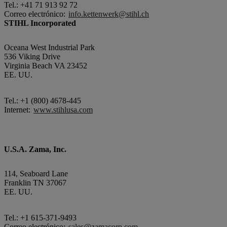
Tel.: +41 71 913 92 72
Correo electrónico:
info.kettenwerk@stihl.ch
STIHL Incorporated
Oceana West Industrial Park
536 Viking Drive
Virginia Beach VA 23452
EE. UU.
Tel.: +1 (800) 4678-445
Internet:
www.stihlusa.com
U.S.A. Zama, Inc.
114, Seaboard Lane
Franklin TN 37067
EE. UU.
Tel.: +1 615-371-9493
Correo electrónico:
sales@zamacorp.com