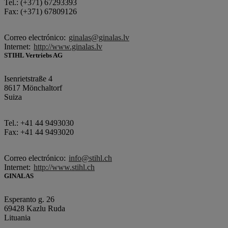
Tel.: (+371) 67293393
Fax: (+371) 67809126
Correo electrónico:
ginalas@ginalas.lv
Internet:
http://www.ginalas.lv
STIHL Vertriebs AG
Isenrietstraße 4
8617 Mönchaltorf
Suiza
Tel.: +41 44 9493030
Fax: +41 44 9493020
Correo electrónico:
info@stihl.ch
Internet:
http://www.stihl.ch
GINALAS
Esperanto g. 26
69428 Kazlu Ruda
Lituania