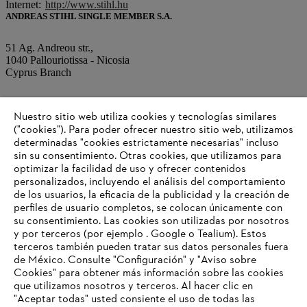
Internet:
http://www.stihl.hu
ANDREAS STIHL SINGLE MEMBER S.A.
51 Ag. Andreou str.,
1040 Pallouriotissa - Nicosia
Cyprus Branch
Tel.: +0035 7 22343481
Nuestro sitio web utiliza cookies y tecnologías similares
Fax: +0035 7 22343487
("cookies"). Para poder ofrecer nuestro sitio web, utilizamos
determinadas "cookies estrictamente necesarias" incluso
Correo electrónico:
sin su consentimiento. Otras cookies, que utilizamos para
info@stihl.com.cy
Internet:
http://www.stihl.com.cy
optimizar la facilidad de uso y ofrecer contenidos
personalizados, incluyendo el análisis del comportamiento
de los usuarios, la eficacia de la publicidad y la creación de
perfiles de usuario completos, se colocan únicamente con
Información para proveedores
su consentimiento. Las cookies son utilizadas por nosotros
Productos
y por terceros (por ejemplo . Google o Tealium). Estos
Contacto
terceros también pueden tratar sus datos personales fuera
Carrera profesional
de México. Consulte "Configuración" y "Aviso sobre
Sistema de denuncia de irregularidades
Cookies" para obtener más información sobre las cookies
que utilizamos nosotros y terceros. Al hacer clic en
"Aceptar todas" usted consiente el uso de todas las