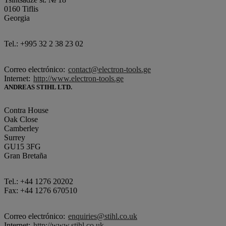
0160 Tiflis
Georgia
Tel.: +995 32 2 38 23 02
Correo electrónico:
contact@electron-tools.ge
Internet:
http://www.electron-tools.ge
ANDREAS STIHL LTD.
Contra House
Oak Close
Camberley
Surrey
GU15 3FG
Gran Bretaña
Tel.: +44 1276 20202
Fax: +44 1276 670510
Correo electrónico:
enquiries@stihl.co.uk
Internet:
http://www.stihl.co.uk