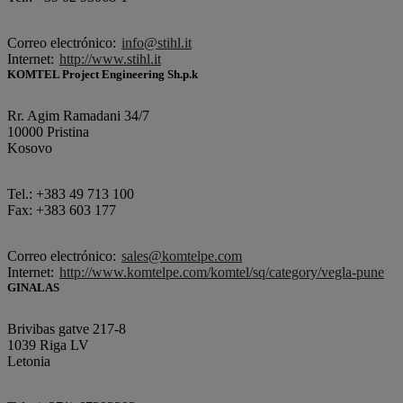
Correo electrónico:
info@stihl.it
Internet:
http://www.stihl.it
KOMTEL Project Engineering Sh.p.k
Rr. Agim Ramadani 34/7
10000 Pristina
Kosovo
Tel.: +383 49 713 100
Fax: +383 603 177
Correo electrónico:
sales@komtelpe.com
Internet:
http://www.komtelpe.com/komtel/sq/category/vegla-pune
GINALAS
Brivibas gatve 217-8
1039 Riga LV
Letonia