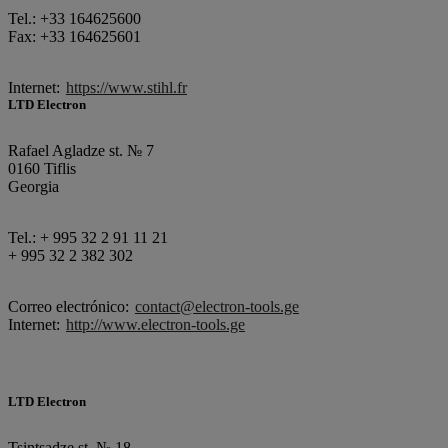
Tel.: +33 164625600
Fax: +33 164625601
Internet:
https://www.stihl.fr
LTD Electron
Rafael Agladze st. № 7
0160 Tiflis
Georgia
Tel.: + 995 32 2 91 11 21
+ 995 32 2 382 302
Correo electrónico:
contact@electron-tools.ge
Internet:
http://www.electron-tools.ge
LTD Electron
Tsintsadze st. № 18