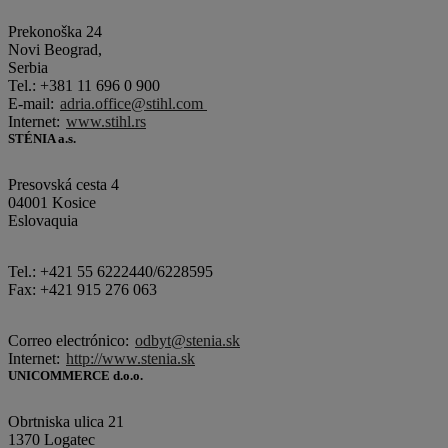
Prekonoška 24
Novi Beograd,
Serbia
Tel.: +381 11 696 0 900
E-mail:
adria.office@stihl.com
Internet:
www.stihl.rs
STÉNIA a.s.
Presovská cesta 4
04001 Kosice
Eslovaquia
Tel.: +421 55 6222440/6228595
Fax: +421 915 276 063
Correo electrónico:
odbyt@stenia.sk
Internet:
http://www.stenia.sk
UNICOMMERCE d.o.o.
Obrtniska ulica 21
1370 Logatec