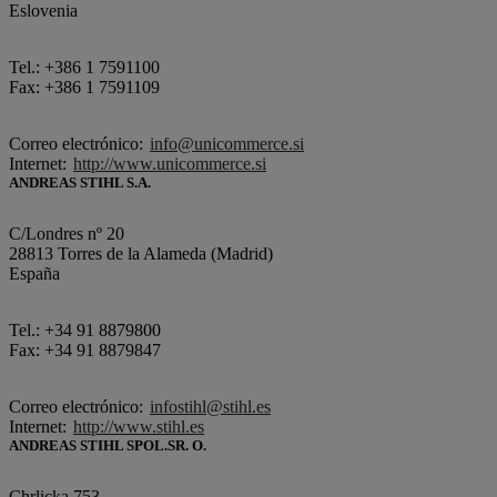
Eslovenia
Tel.: +386 1 7591100
Fax: +386 1 7591109
Correo electrónico:
info@unicommerce.si
Internet:
http://www.unicommerce.si
ANDREAS STIHL S.A.
C/Londres nº 20
28813 Torres de la Alameda (Madrid)
España
Tel.: +34 91 8879800
Fax: +34 91 8879847
Correo electrónico:
infostihl@stihl.es
Internet:
http://www.stihl.es
ANDREAS STIHL SPOL.SR. O.
Chrlicka 753