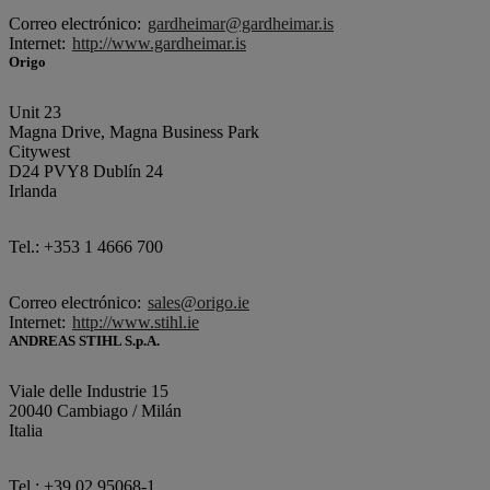
Correo electrónico:
gardheimar@gardheimar.is
Internet:
http://www.gardheimar.is
Origo
Unit 23
Magna Drive, Magna Business Park
Citywest
D24 PVY8 Dublín 24
Irlanda
Tel.: +353 1 4666 700
Correo electrónico:
sales@origo.ie
Internet:
http://www.stihl.ie
ANDREAS STIHL S.p.A.
Viale delle Industrie 15
20040 Cambiago / Milán
Italia
Tel.: +39 02 95068-1