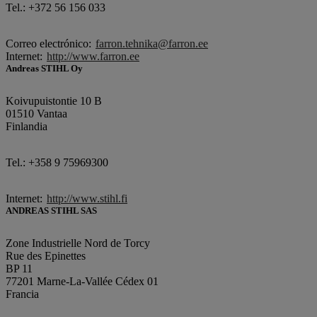
Tel.: +372 56 156 033
Correo electrónico:
farron.tehnika@farron.ee
Internet:
http://www.farron.ee
Andreas STIHL Oy
Koivupuistontie 10 B
01510 Vantaa
Finlandia
Tel.: +358 9 75969300
Internet:
http://www.stihl.fi
ANDREAS STIHL SAS
Zone Industrielle Nord de Torcy
Rue des Epinettes
BP 11
77201 Marne-La-Vallée Cédex 01
Francia