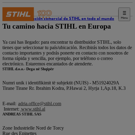
Menu
Distribución comercial de STIHL en todo el mundo
Tu camino hacia STIHL en Europa
Ya casi has llegado: para encontrar tu distribuidor STIHL, solo
tienes que seleccionar tu país/ubicación. Recibirás todos los datos de
contacto importantes y podrás ponerte en contacto con nosotros de
forma rápida y sencilla, por ejemplo, por teléfono o correo
electrónico. Estaremos encantados de atenderte.
STIHL d.o.o.- Dega në Shqipër
Numri unik i identifikimit të subjektit (NUIS) - M51924029A
Tirane Tirane Rr. Ibrahim Kodra, P.Hawai 2, Hyrja 1,Ap.18, K.3
E-mail:
adria.office@stihl.com
Internet:
www.stihl.al
ANDREAS STIHL SAS
Zone Industrielle Nord de Torcy
Rue des Epinettes