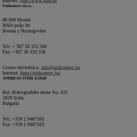
Internet:
http://www.stihl.be
Unikomerc d.o.o.
88 000 Mostar
Bišće polje bb
Bosnia y Herzegovina
Tel.: + 387 36 352 560
Fax: +387 36 350 536
Correo electrónico:
info@unikomerc.ba
Internet:
https://unikomerc.ba/
ANDREAS STIHL EOOD
Bul. Botevgradsko shose No. 431
1839 Sofia
Bulgaria
Tel.: +359 2 9487102
Fax: +359 2 9487103