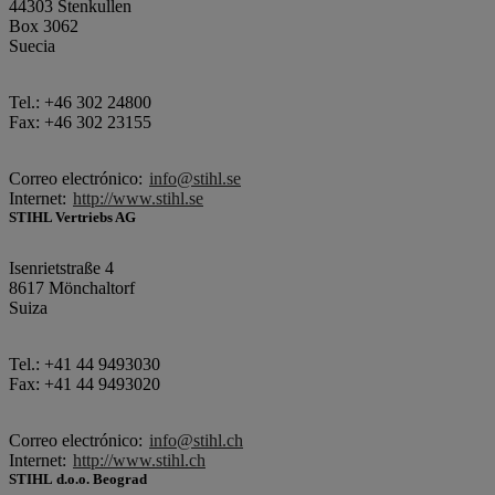
44303 Stenkullen
Box 3062
Suecia
Tel.: +46 302 24800
Fax: +46 302 23155
Correo electrónico:
info@stihl.se
Internet:
http://www.stihl.se
STIHL Vertriebs AG
Isenrietstraße 4
8617 Mönchaltorf
Suiza
Tel.: +41 44 9493030
Fax: +41 44 9493020
Correo electrónico:
info@stihl.ch
Internet:
http://www.stihl.ch
STIHL d.o.o. Beograd