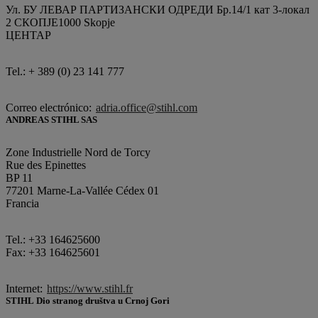
Ул. БУ ЛЕВАР ПАРТИЗАНСКИ ОДРЕДИ Бр.14/1 кат 3-локал
2 СКОПЈЕ1000 Skopje
ЦЕНТАР
Tel.: + 389 (0) 23 141 777
Correo electrónico:
adria.office@stihl.com
ANDREAS STIHL SAS
Zone Industrielle Nord de Torcy
Rue des Epinettes
BP 11
77201 Marne-La-Vallée Cédex 01
Francia
Tel.: +33 164625600
Fax: +33 164625601
Internet:
https://www.stihl.fr
STIHL Dio stranog društva u Crnoj Gori