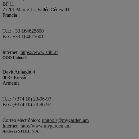
BP 11
77201 Marne-La-Vallée Cédex 01
Francia
Tel.: +33 164625600
Fax: +33 164625601
Internet:
https://www.stihl.fr
OOO Unitools
Davit Anhaght 4
0037 Ereván
Armenia
Tel.: (+374 10) 23-96-97
Fax: (+374 10) 23-96-97
Correo electrónico:
unitools@mygarden.am
Internet:
http://www.mygarden.am
Andreas STIHL, S.A.