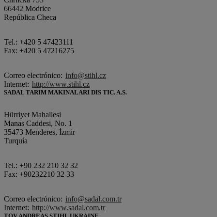
66442 Modrice
República Checa
Tel.: +420 5 47423111
Fax: +420 5 47216275
Correo electrónico:
info@stihl.cz
Internet:
http://www.stihl.cz
SADAL TARIM MAKINALARI DIS TIC. A.S.
Hürriyet Mahallesi
Manas Caddesi, No. 1
35473 Menderes, İzmir
Turquía
Tel.: +90 232 210 32 32
Fax: +90232210 32 33
Correo electrónico:
info@sadal.com.tr
Internet:
http://www.sadal.com.tr
TOV ANDREAS STIHL UKRAINE