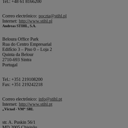
Tel.: +48 61 8166200
Correo electrónico:
poczta@stihl.pl
Internet:
http://www.stihl.pl
Andreas STIHL, S.A.
Beloura Office Park
Rua do Centro Empresarial
Edifício 3 – Piso 0 – Loja 2
Quinta da Belour
2710-693 Sintra
Portugal
Tel.: +351 219108200
Fax: +351 219242218
Correo electrónico:
info@stihl.pt
Internet:
http://www.stihl.pt
„Victad - VM“ SRL
str. A. Puskin 56/1
MD 2005 Chişinău