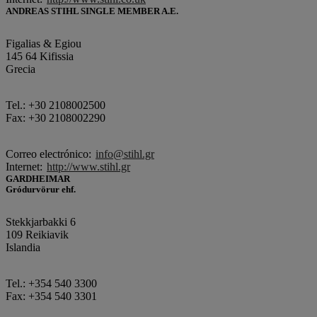
ANDREAS STIHL SINGLE MEMBER A.E.
Figalias & Egiou
145 64 Kifissia
Grecia
Tel.: +30 2108002500
Fax: +30 2108002290
Correo electrónico:
info@stihl.gr
Internet:
http://www.stihl.gr
GARDHEIMAR
Gródurvörur ehf.
Stekkjarbakki 6
109 Reikiavik
Islandia
Tel.: +354 540 3300
Fax: +354 540 3301