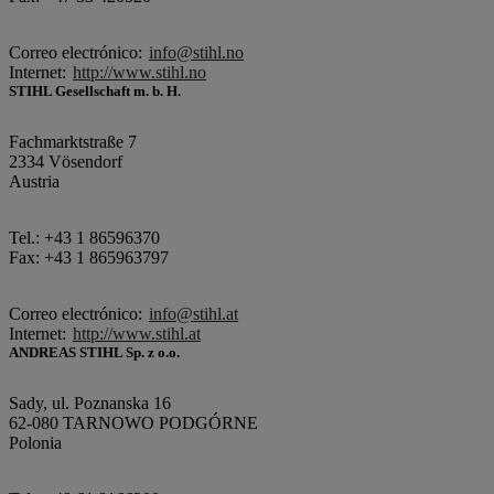
Correo electrónico:
info@stihl.no
Internet:
http://www.stihl.no
STIHL Gesellschaft m. b. H.
Fachmarktstraße 7
2334 Vösendorf
Austria
Tel.: +43 1 86596370
Fax: +43 1 865963797
Correo electrónico:
info@stihl.at
Internet:
http://www.stihl.at
ANDREAS STIHL Sp. z o.o.
Sady, ul. Poznanska 16
62-080 TARNOWO PODGÓRNE
Polonia