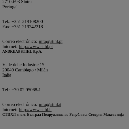
2710-693 Sintra
Portugal
Tel.: +351 219108200
Fax: +351 219242218
Correo electrónico:
info@stihl.pt
Internet:
http://www.stihl.pt
ANDREAS STIHL S.p.A.
Viale delle Industrie 15
20040 Cambiago / Milán
Italia
Tel.: +39 02 95068-1
Correo electrónico:
info@stihl.it
Internet:
http://www.stihl.it
СТИХЛ д .о.о. Белград Подружница во Република Северна Македонија