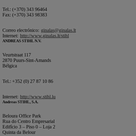
Tel.: (+370) 343 96464
Fax: (+370) 343 98383
Correo electrónico:
ginalas@ginalas.lt
Internet:
http://www.ginalas.lt/stihl
ANDREAS STIHL N.V.
Veurtstraat 117
2870 Puurs-Sint-Amands
Bélgica
Tel.: +352 (0) 27 87 10 86
Internet:
http://www.stihl.lu
Andreas STIHL, S.A.
Beloura Office Park
Rua do Centro Empresarial
Edifício 3 – Piso 0 – Loja 2
Quinta da Belour