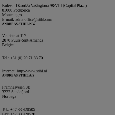
Bulevar Džordža Vašingtona 98/VIII (Capital Plaza)
81000 Podgorica
Montenegro
E-mail:
adria.office@stihl.com
ANDREAS STIHL N.V.
Veurtstraat 117
2870 Puurs-Sint-Amands
Bélgica
Tel.: +31 (0) 20 71 83 701
Internet:
http://www.stihl.nl
ANDREAS STIHL A/S
Framnesveien 3B
3222 Sandefjord
Noruega
Tel.: +47 33 420505
Fax: +47 33 420520